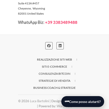
Suite 413A #457
Cheyenne, Wyoming
82001 United States
WhatsApp Biz:
+39 3383489488
REALIZZAZIONE SITI WEB
SITI E-COMMERCE
CONSULENZA BITCOIN
STRATEGIE DI VENDITA
BUSINESS COACH & STRATEGIE
© 2026
Luca Bartolini
| Designed by:
Theme Freesia
Come posso aiutarti?
| Powered by:
WordPress