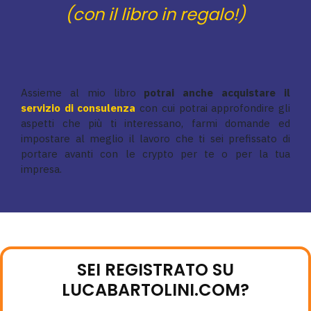
(con il libro in regalo!)
Assieme al mio libro
potrai anche acquistare il
servizio di consulenza
con cui potrai approfondire gli
aspetti che più ti interessano, farmi domande ed
impostare al meglio il lavoro che ti sei prefissato di
portare avanti con le crypto per te o per la tua
impresa.
SEI REGISTRATO SU
LUCABARTOLINI.COM?