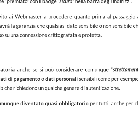
ne “premiato” con il badge “
sicuro
” nella barra degli indirizzi.
nvito ai Webmaster a procedere quanto prima al passaggio 
avrà la garanzia che qualsiasi dato sensibile o non sensibile c
 su una connessione crittografata e protetta.
atoria
anche se si può considerare comunque “
strettamen
ati di pagamento
o
dati personali
sensibili come per esempio
b che richiedono un qualche genere di autenticazione.
munque diventato quasi obbligatorio
per tutti, anche per c