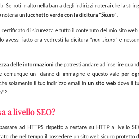
Se noti in alto nella barra degli indirizzi noterai che la strin
o noterai un
lucchetto verde con la dicitura “
Sicuro
“
.
rtificato di sicurezza e tutto il contenuto del mio sito we
lo avessi fatto ora vedresti la dicitura “
non sicuro
” e nessu
rezza delle informazioni
che potresti andare ad inserire quan
ebbe comunque un danno di immagine e questo vale
per og
che solamente il tuo indirizzo email in
un sito web
dove il t
o
” ?
 a livello SEO?
 passare ad HTTPS rispetto a restare su HTTP a livello S
arato che
nel tempo
il possedere un sito web sicuro protetto 