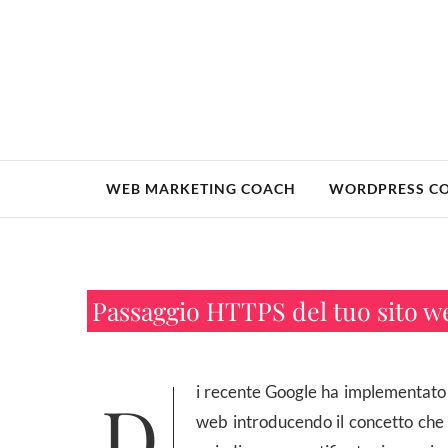
Skip
to
content
WEB MARKETING COACH
WORDPRESS C
Passaggio HTTPS del tuo sito w
Di recente Google ha implementato
web introducendo il concetto che 