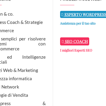
n & co.
ESPERTO WORDPRES
ess Coach & Strategie
Assistenza per il tuo sito
mmerce
semplici per risolvere
SEO COACH
oblemi con
ommerce
I migliori Esperti SEO
 ed Intelligenze
ciali
zi Web & Marketing
ezza informatica
l Network
egie di Vendita
rdpress &