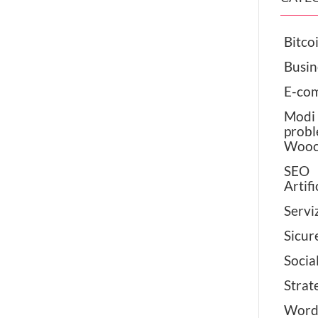
Bitcoi
Busin
E-co
Modi 
pr
Wooc
SEO
Artifi
Servi
Sicur
Socia
Strat
Wo