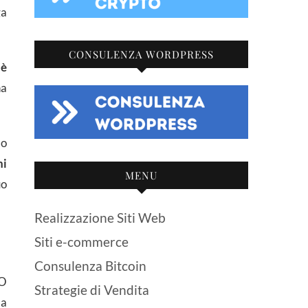
ga
CONSULENZA WORDPRESS
b
è
na
do
ni
MENU
uo
Realizzazione Siti Web
Siti e-commerce
Consulenza Bitcoin
EO
Strategie di Vendita
da