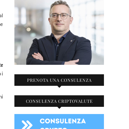
al
he
te
 i
PRENOTA UNA CONSULENZA
hi
CONSULENZA CRIPTOVALUTE