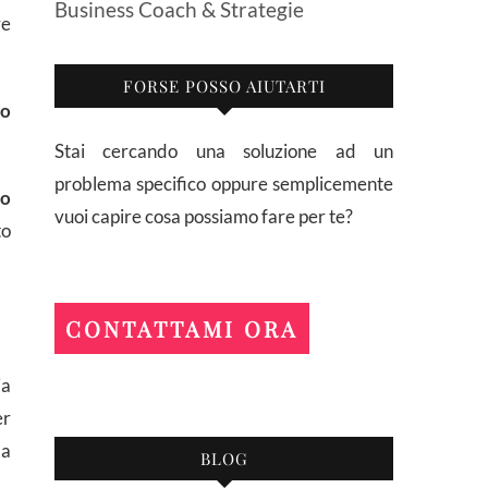
Business Coach & Strategie
re
FORSE POSSO AIUTARTI
o
Stai cercando una soluzione ad un
problema specifico oppure semplicemente
to
vuoi capire cosa possiamo fare per te?
to
CONTATTAMI ORA
ia
er
a
BLOG