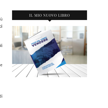
IL MIO NUOVO LIBRO
iù
ci
li
 e
di