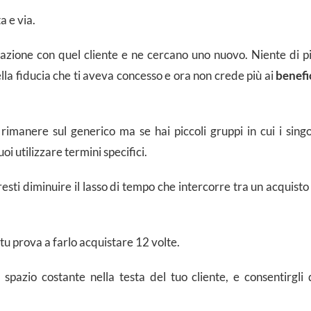
a e via.
azione con quel cliente e ne cercano uno nuovo. Niente di p
della fiducia che ti aveva concesso e ora non crede più ai
benefi
anere sul generico ma se hai piccoli gruppi in cui i singo
oi utilizzare termini specifici.
esti diminuire il lasso di tempo che intercorre tra un acquisto
, tu prova a farlo acquistare 12 volte.
spazio costante nella testa del tuo cliente, e consentirgli 