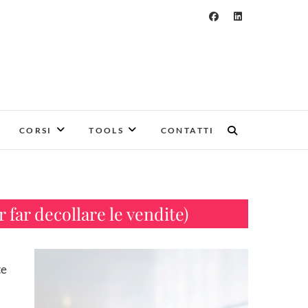
CORSI
TOOLS
CONTATTI
far decollare le vendite)