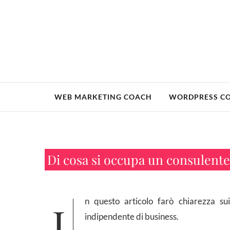
Skip
to
content
WEB MARKETING COACH
WORDPRESS C
Di cosa si occupa un consulente
In questo articolo farò chiarezza sui punti che distinguono una web agency da un consulente
indipendente di business.