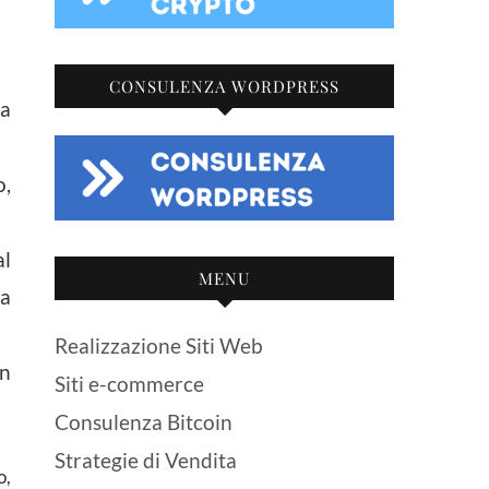
CONSULENZA WORDPRESS
la
o,
al
MENU
la
Realizzazione Siti Web
in
Siti e-commerce
Consulenza Bitcoin
Strategie di Vendita
o,