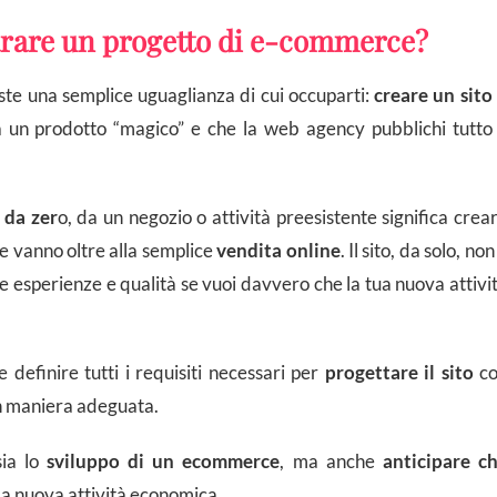
arare un progetto di e-commerce?
ste una semplice uguaglianza di cui occuparti:
creare un sito
a un prodotto “magico” e che la web agency pubblichi tutto 
 da zer
o, da un negozio o attività preesistente significa crea
he vanno oltre alla semplice
vendita online
. Il sito, da solo, non
e esperienze e qualità se vuoi davvero che la tua nuova attivi
efinire tutti i requisiti necessari per
progettare il sito
co
in maniera adeguata.
sia lo
sviluppo di un ecommerce
, ma anche
anticipare c
la nuova attività economica.