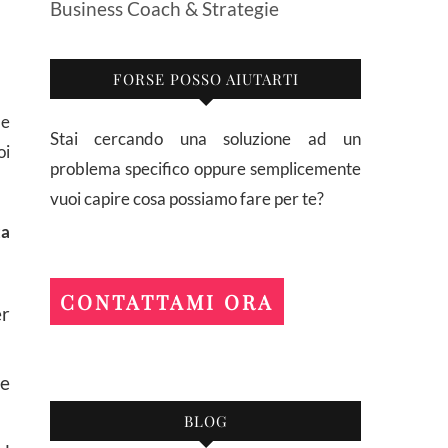
Business Coach & Strategie
FORSE POSSO AIUTARTI
le
Stai cercando una soluzione ad un
oi
problema specifico oppure semplicemente
vuoi capire cosa possiamo fare per te?
ta
CONTATTAMI ORA
er
he
BLOG