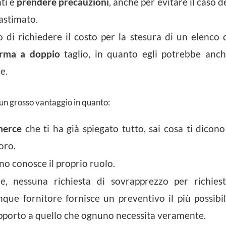
ti e
prendere precauzioni
, anche per evitare il caso d
astimato.
o di richiedere il costo per la stesura di un elenco 
rma a doppio
taglio, in quanto egli potrebbe anc
e.
 un grosso vantaggio in quanto:
merce
che ti ha già spiegato tutto, sai cosa ti dicono
oro.
no conosce il proprio ruolo.
e, nessuna richiesta di sovrapprezzo per richies
ue fornitore fornisce un preventivo il più possibi
apporto a quello che ognuno necessita veramente.