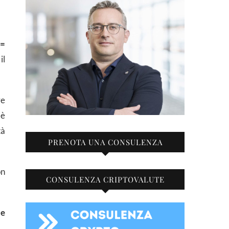
 =
il
re
 è
tà
PRENOTA UNA CONSULENZA
n
CONSULENZA CRIPTOVALUTE
he