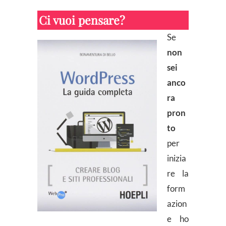
Ci vuoi pensare?
Se
non
sei
anco
ra
pron
to
per
inizia
re la
form
azion
e ho