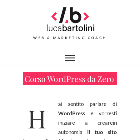
Skip
to
content
WEB & MARKETING COACH
Corso WordPress da Zero
Hai sentito parlare di
WordPress
e vorresti
iniziare a crearein
autonomia
il tuo sito