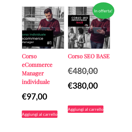
In offerta!
Corso
Corso SEO BASE
eCommerce
Il
€
480,00
Manager
prezzo
individuale
Il
€
380,00
originale
prezzo
€
97,00
era:
attuale
€480,00.
Aggiungi al carrello
è:
Aggiungi al carrello
€380,00.