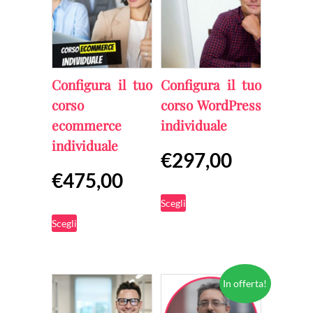
varianti.
€400,00
Le
opzioni
possono
Configura il tuo
Configura il tuo
essere
corso
corso WordPress
scelte
ecommerce
individuale
individuale
nella
€
297,00
pagina
€
475,00
del
Scegli
prodotto
Scegli
In offerta!