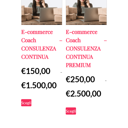
E-commerce
E-commerce
Coach –
Coach –
CONSULENZA
CONSULENZA
CONTINUA
CONTINUA
PREMIUM
€
150,00
-
€
250,00
-
Fascia
€
1.500,00
Fascia
€
2.500,00
di
Questo
di
prezzo:
Scegli
Questo
prodotto
prezzo:
da
Scegli
prodotto
ha
da
€150,00
ha