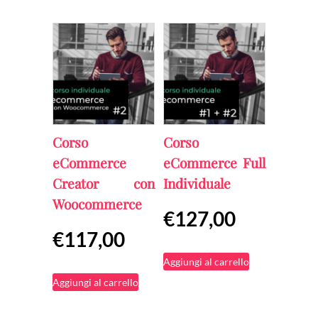
€950,00.
varianti.
€659,00
Le
opzioni
possono
essere
scelte
Corso
Corso
nella
eCommerce
eCommerce Full
pagina
Creator con
Individuale
del
Woocommerce
€
127,00
prodotto
€
117,00
Aggiungi al carrello
Aggiungi al carrello