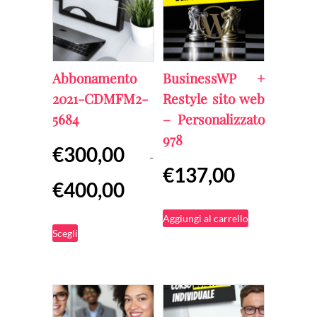
Abbonamento
BusinessWP +
2021-CDMFM2-
Restyle sito web
5684
– Personalizzato
978
€
300,00
-
€
137,00
Fascia
€
400,00
di
Aggiungi al carrello
Questo
prezzo:
Scegli
prodotto
da
ha
€300,00
più
a