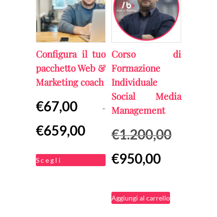
Configura il tuo
Corso di
pacchetto Web &
Formazione
Marketing coach
Individuale
Social Media
€
67,00
-
Management
Fascia
€
659,00
Il
€
1.200,00
di
prezzo
Il
Questo
€
950,00
prezzo:
Scegli
originale
prezzo
prodotto
da
era:
attuale
ha
€67,00
€1.200,00.
Aggiungi al carrello
è:
più
a