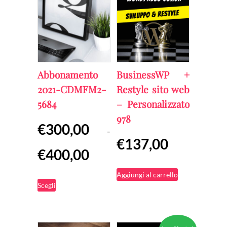
Abbonamento
BusinessWP +
2021-CDMFM2-
Restyle sito web
5684
– Personalizzato
978
€
300,00
-
€
137,00
Fascia
€
400,00
di
Aggiungi al carrello
Questo
prezzo:
Scegli
prodotto
da
ha
€300,00