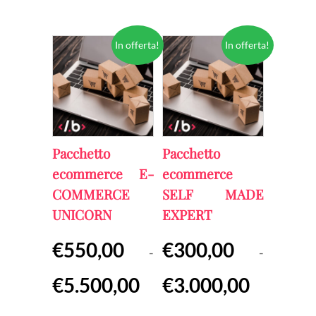
€127,00.
In offerta!
In offerta!
Pacchetto
Pacchetto
ecommerce E-
ecommerce
COMMERCE
SELF MADE
UNICORN
EXPERT
€
550,00
€
300,00
-
-
Fascia
Fascia
€
5.500,00
€
3.000,00
di
di