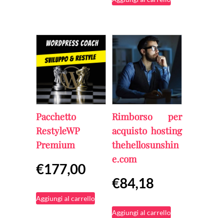
è:
€387,00.
Pacchetto
Rimborso per
RestyleWP
acquisto hosting
Premium
thehellosunshin
e.com
€
177,00
€
84,18
Aggiungi al carrello
Aggiungi al carrello