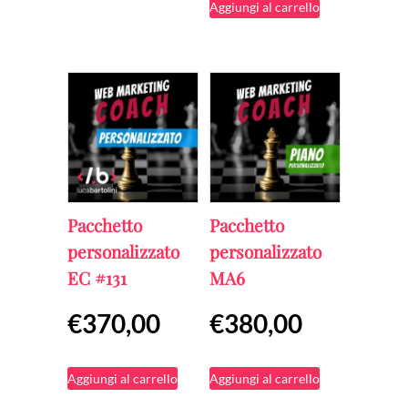
prodotto
prodotto
Aggiungi al carrello
Pacchetto
Pacchetto
personalizzato
personalizzato
EC #131
MA6
€
370,00
€
380,00
Aggiungi al carrello
Aggiungi al carrello