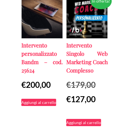
In offerta!
più
a
varianti.
€400,00
Le
opzioni
possono
Intervento
Intervento
essere
personalizzato
Singolo Web
scelte
Bandm – cod.
Marketing Coach
25624
Complesso
nella
pagina
Il
€
200,00
€
179,00
del
prezzo
Il
€
127,00
prodotto
originale
Aggiungi al carrello
prezzo
era:
attuale
€179,00.
Aggiungi al carrello
è: