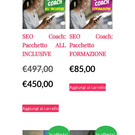
SEO Coach:
SEO Coach:
Pacchetto ALL
Pacchetto
INCLUSIVE
FORMAZIONE
Il
€
497,00
€
85,00
prezzo
Il
€
450,00
originale
Aggiungi al carrello
prezzo
era:
attuale
€497,00.
Aggiungi al carrello
è:
€450,00.
In offerta!
In offerta!