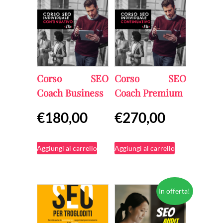
più
a
varianti.
€659,00
Le
opzioni
possono
Corso SEO
Corso SEO
essere
Coach Business
Coach Premium
scelte
€
180,00
€
270,00
nella
pagina
Aggiungi al carrello
Aggiungi al carrello
del
prodotto
In offerta!