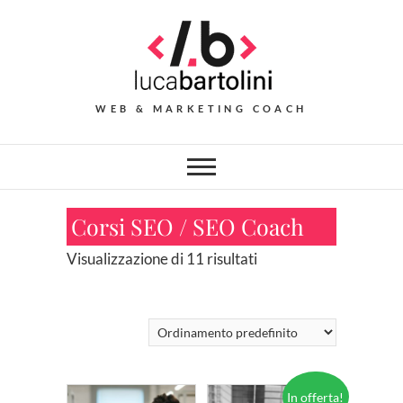
Skip
to
content
WEB & MARKETING COACH
Corsi SEO / SEO Coach
Visualizzazione di 11 risultati
In offerta!