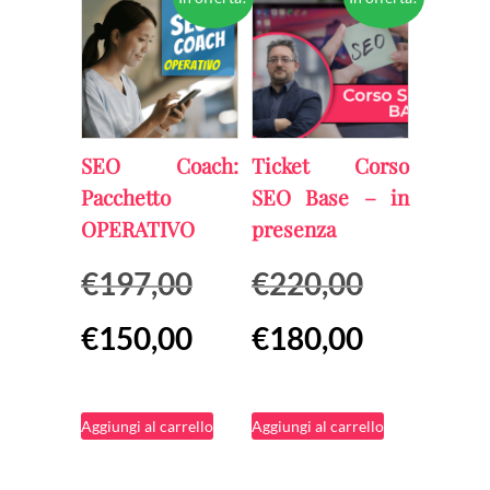
SEO Coach:
Ticket Corso
Pacchetto
SEO Base – in
OPERATIVO
presenza
Il
Il
€
197,00
€
220,00
prezzo
prezzo
Il
Il
€
150,00
€
180,00
originale
originale
prezzo
prezzo
era:
era:
attuale
attuale
€197,00.
€220,00.
Aggiungi al carrello
Aggiungi al carrello
è:
è:
€150,00.
€180,00.