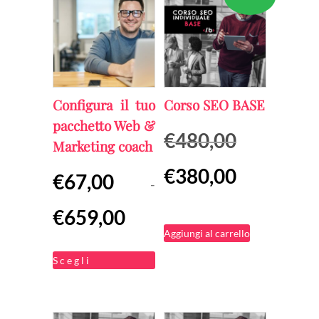
Configura il tuo
Corso SEO BASE
pacchetto Web &
Il
€
480,00
Marketing coach
prezzo
Il
€
380,00
€
67,00
originale
-
prezzo
era:
Fascia
€
659,00
attuale
€480,00.
di
Aggiungi al carrello
è:
Questo
prezzo:
Scegli
€380,00.
prodotto
da
ha
€67,00